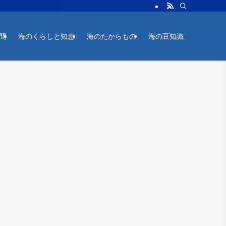
間
海のくらしと知恵
海のたからもの
海の豆知識