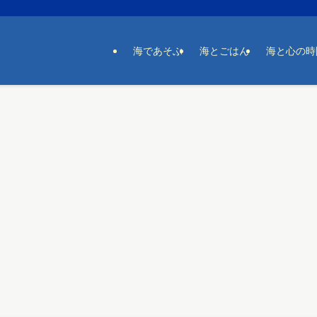
海であそぶ
海とごはん
海と心の時