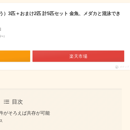
）3匹＋おまけ2匹 計5匹セット 金魚、メダカと混泳でき
園
n調べ）
楽天市場
ポチップ
目次
条件がそろえば共存が可能
ス