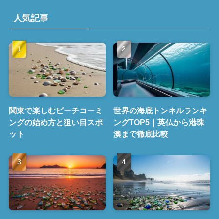
人気記事
関東で楽しむビーチコーミ
世界の海底トンネルランキ
ングの始め方と狙い目スポ
ングTOP5｜英仏から港珠
ット
澳まで徹底比較