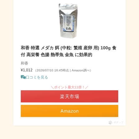
和香 特選 メダカ 餌 (中粒: 繁殖 産卵 用) 100g 食
付 高栄養 色揚 熱帯魚 金魚 に効果的
和香
¥1,012
（2026/07/10 16:45時点 | Amazon調べ）
口コミを見る
＼ポイント最大11倍！／
楽天市場
Amazon
ポチップ