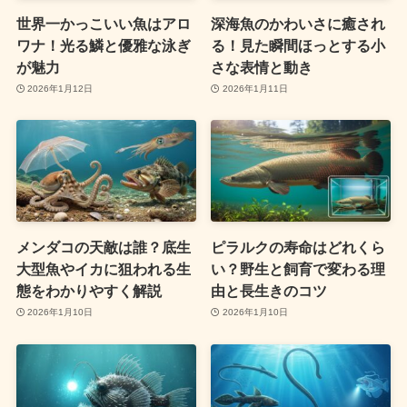
世界一かっこいい魚はアロ
深海魚のかわいさに癒され
ワナ！光る鱗と優雅な泳ぎ
る！見た瞬間ほっとする小
が魅力
さな表情と動き
2026年1月12日
2026年1月11日
メンダコの天敵は誰？底生
ピラルクの寿命はどれくら
大型魚やイカに狙われる生
い？野生と飼育で変わる理
態をわかりやすく解説
由と長生きのコツ
2026年1月10日
2026年1月10日