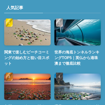
人気記事
関東で楽しむビーチコーミ
世界の海底トンネルランキ
ングの始め方と狙い目スポ
ングTOP5｜英仏から港珠
ット
澳まで徹底比較